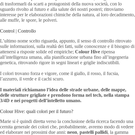
di trasformarli da scarti a protagonisti della nuova società, con lo
sguardo rivolto al futuro e alla salute dei nostri posteri; ritroviamo
interesse per le elaborazioni chimiche della natura, al loro decadimento,
alle muffe, le spore, le polveri.
Control | Controllo
L’ultimo nome scelto riguarda, appunto, il senso di controllo ritrovato
sulle informazioni, sulla realtà dei fatti, sulle conoscenze e il bisogno di
attenersi a risposte solide ed empiriche;
Colour Hive
ripensa
all’intelligenza umana, alla pianificazione urbana fino all’ingegneria
genetica, ritrovando rigore in segni lineari e griglie indiscutibili.
I colori trovano forza e vigore, come il giallo, il rosso, il fucsia,
l’azzurro, il verde e il cachi scuro.
I materiali richiamano l’idea delle strade urbane, delle mappe,
delle strutture grigliate e prendono forma nel tech, nella stampa
3/4D e nei progetti dell’intelletto umano.
Colour Hive: quali colori per il futuro?
Marie si è quindi diretta verso la conclusione della ricerca facendo una
cernita generale dei colori che, probabilmente, avremo modo di vedere
ed elaborare nei prossimi due anni:
neon
,
pastelli pallidi
, la gamma