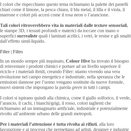
I colori che rispecchiano questo tema richiamano la palette dei pastelli
chiari come il limone, la pesca chiara, il blu metal, il lilla e il viola, il
marrone e colori più accesi come il rosa neon o l’arancione.
Tali colori ritroverebbero vita in materiali dalle
texture
sensoriali
,
le stampe 3D, i tessuti profondi e materici da toccare con mano o
superfici
surrealiste
quali i laminati acrilici, i vetri, le resine e gli smalti
dall’effetto simil-liquido.
Filter | Filtro
In un mondo sempre più inquinato,
Colour Hive
ha trovato il bisogno
di reinventare i prodotti chimici e portare ad un livello superiore il
riciclo e i materiali ibridi, creando Filter: stiamo vivendo una vera
rivoluzione nel campo energetico e industriale, nella speranza che le
emissioni dannose per l’uomo vengano sostituite da nuove formule,
nuovi sistemi che impongano la parola
green
in tutti i campi.
I colori si ispirano quindi alla chimica, come il giallo solforico, il verde,
l’arancio, il cachi, i bianchi/grigi, il rosso, colori taglienti che
richiamano ad un immaginario artificiale, industriale e potenzialmente
rivolto all’ambiente urbano delle grandi metropoli.
Per i materiali l’attenzione è tutta rivolta ai rifiuti
, alla loro
lavorazione e ai processi che permettano ad artisti, designer e industrie