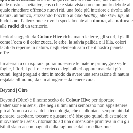
delle nostre aspettative, cosa che è stata vista come un punto debole al
quale rimediare offrendo nuovi riti, una fede più interiore e rivolta alla
natura, all’antico, strizzando l’occhio al cibo
healthy
, allo
slow-life
, al
buddismo; l’attenzione è rivolta specialmente alla
donna
, alla
natura
e
alle
radici
di un territorio.
I colori suggeriti da
Colour Hive
richiamano le terre, gli scuri, i gialli
come l’ocra o il color zucca, le erbe, la salvia pallida o il lilla, colori
facili da reperire in natura, negli elementi sani che il nostro pianeta
offre.
I materiali a cui ispirarsi potranno essere le materie prime, grezze, le
foglie, i fiori, i peli e le cortecce degli alberi oppure materiali più
curati, legni pregiati e tinti in modo da avere una sensazione di natura
regalata all’uomo, da cui attingere e da tenere cara.
Beyond | Oltre
Beyond (Oltre) è il nome scelto da
Colour Hive
per riportare
l’attenzione ai sensi, che negli ultimi anni sembrano non appartenere
più all’uomo a causa della tecnologia, che ci allontana sempre più dal
pensare, ascoltare, toccare e gustare; c’è bisogno quindi di estendere
nuovamente i sensi, ritornando ad una dimensione primitiva in cui gli
istinti siano accompagnati dalla ragione e dalla meditazione.