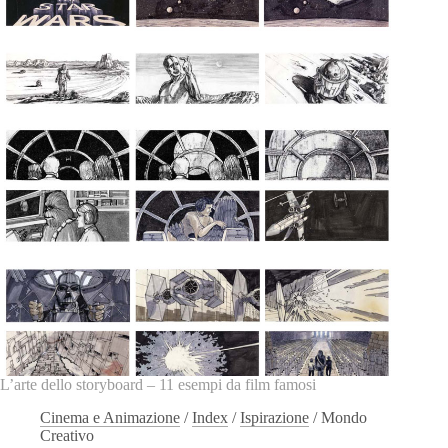
L’arte dello storyboard – 11 esempi da film famosi
Cinema e Animazione
/
Index
/
Ispirazione
/
Mondo
Creativo