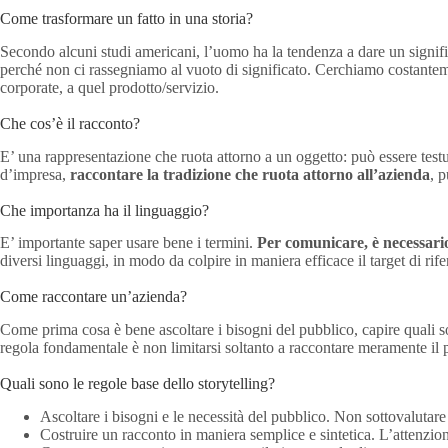
Come trasformare un fatto in una storia?
Secondo alcuni studi americani, l’uomo ha la tendenza a dare un signif
perché non ci rassegniamo al vuoto di significato. Cerchiamo costanteme
corporate, a quel prodotto/servizio.
Che cos’è il racconto?
E’ una rappresentazione che ruota attorno a un oggetto: può essere testual
d’impresa,
raccontare la tradizione che ruota attorno all’azienda
, 
Che importanza ha il linguaggio?
E’ importante saper usare bene i termini.
Per comunicare, è necessario 
diversi linguaggi, in modo da colpire in maniera efficace il target di rif
Come raccontare un’azienda?
Come prima cosa è bene ascoltare i bisogni del pubblico, capire quali so
regola fondamentale è non limitarsi soltanto a raccontare meramente il pr
Quali sono le regole base dello storytelling?
Ascoltare i bisogni e le necessità del pubblico. Non sottovalutar
Costruire un racconto in maniera semplice e sintetica. L’attenzion