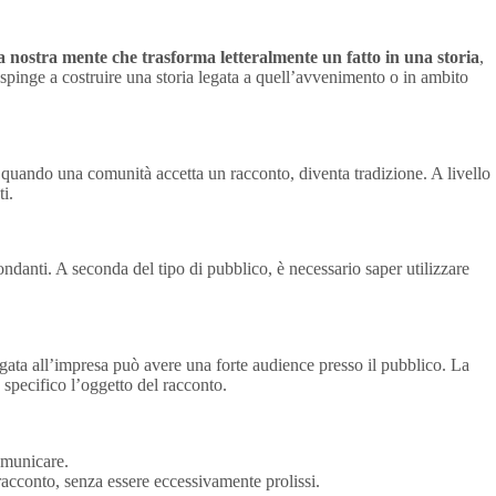
la nostra mente che trasforma letteralmente un fatto in una storia
,
spinge a costruire una storia legata a quell’avvenimento o in ambito
à e quando una comunità accetta un racconto, diventa tradizione. A livello
i.
dondanti. A seconda del tipo di pubblico, è necessario saper utilizzare
legata all’impresa può avere una forte audience presso il pubblico. La
 specifico l’oggetto del racconto.
omunicare.
racconto, senza essere eccessivamente prolissi.