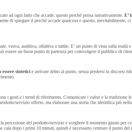
icato ad ogni fatto che accade: questo perché pensa narrativamente.
E’ 
nte di spiegare il perché accade qualcosa e questo, inevitabilmente, ci 
e, visiva, auditiva, olfattiva o tattile. E’ un punto di vista sulla realt
può essere un buon punto di partenza per coinvolgere il pubblico di client
essere sintetici
e arrivare dritto al punto, senza perdersi in discorsi ri
erimento.
no i gusti e i trend di riferimento. Comunicare i valori e la tradizione 
odotto/servizio offerto, ma elaborare una storia che identifica più nello
e la percezione del prodotto/servizio e scegliere il momento giusto per c
e cala dopo i primi 10 minuti, quindi è necessario centrare il punto del 