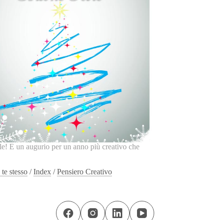
e! E un augurio per un anno più creativo che
 te stesso
/
Index
/
Pensiero Creativo