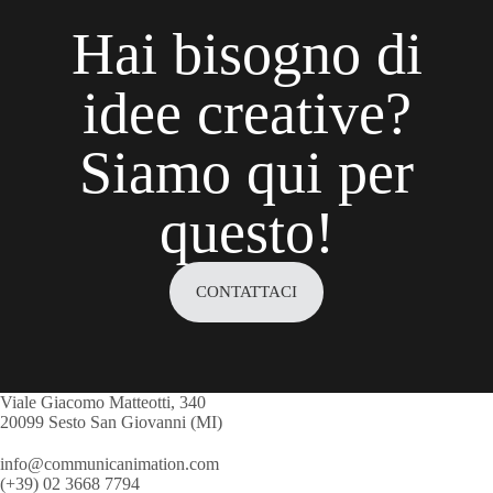
Hai bisogno di
idee creative?
Siamo qui per
questo!
CONTATTACI
Viale Giacomo Matteotti, 340
20099 Sesto San Giovanni (MI)
info@communicanimation.com
(+39) 02 3668 7794